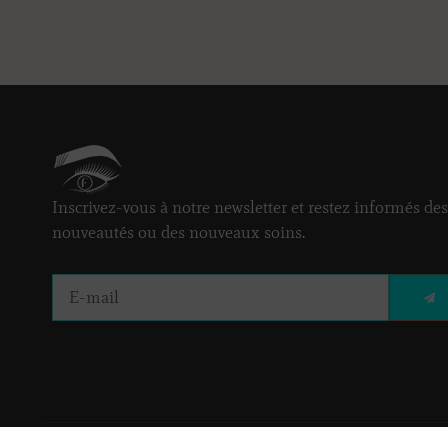
Inscrivez-vous à notre newsletter et restez informés des
nouveautés ou des nouveaux soins.
E
E-
MAIL
Copyright © 2023 FRED CALLY Agencement et référen