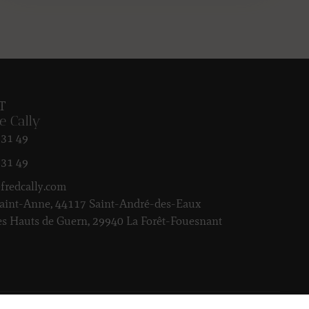
T
e Cally
 31 49
 31 49
fredcally.com
Saint-Anne, 44117 Saint-André-des-Eaux
es Hauts de Guern, 29940 La Forêt-Fouesnant
onfidentialité
Mentions Légales