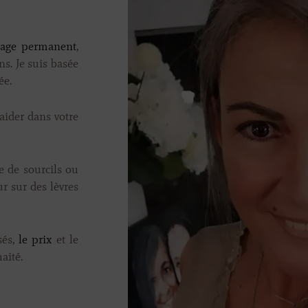
lage permanent
,
s. Je suis basée
ée.
aider dans votre
e de sourcils ou
r sur des lèvres
sés,
le prix
et le
aité.