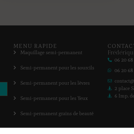
MENU RAPIDE
CONTAC
Frédériqu
Maquillage semi-permanent
06 20 68
Semi-permanent pour les sourcils
06 20 68
contact@
Semi-permanent pour les lèvres
NVOYER
2 place 
6 Imp. d
Semi-permanent pour les Yeux
Semi-permanent grains de beauté
cement
Ultimat Concept Web
Politique de c